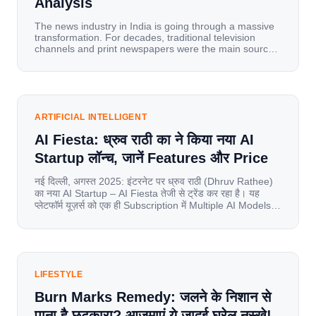
Analysis
The news industry in India is going through a massive
transformation. For decades, traditional television
channels and print newspapers were the main sources
of information for millions of households. Today, cheap
mobile data, affordable smartphones, and high-speed
internet have completely disrupted this old setup. India
has become a mobile-first market where consumers
spend nearly 80% […]
ARTIFICIAL INTELLIGENT
AI Fiesta: ध्रुव राठी का ने किया नया AI
Startup लॉन्च, जानें Features और Price
नई दिल्ली, अगस्त 2025: इंटरनेट पर ध्रुव राठी (Dhruv Rathee)
का नया AI Startup – AI Fiesta तेजी से ट्रेंड कर रहा है। यह
प्लेटफॉर्म यूज़र्स को एक ही Subscription में Multiple AI Models
का एक्सेस देता है। आइए जानते है इस बारे में बिस्तर से। Launch पर
यूज़र्स का जबरदस्त रिस्पॉन्स लॉन्च के तुरंत […]
LIFESTYLE
Burn Marks Remedy: जलने के निशान से
पाना है छुटकारा? आजमाएं ये जादुई घरेलू नुस्खे!