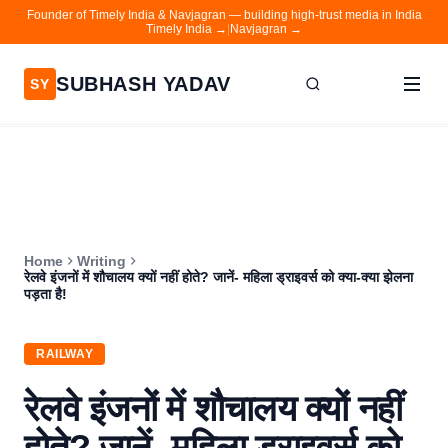
Founder of Timely India & Navjagran — building high-trust media in India
Timely India →
|
Navjagran →
SUBHASH YADAV
SY
Home
Writing
About
Home
Writing
Contact
रेलवे इंजनों में शौचालय क्यों नहीं होते? जानें- महिला ड्राइवर्स को क्या-क्या झेलना
पड़ता है!
Timely India
Navjagran
RAILWAY
रेलवे इंजनों में शौचालय क्यों नहीं
होते? जानें- महिला ड्राइवर्स को