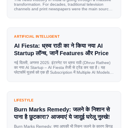
transformation. For decades, traditional television
channels and print newspapers were the main sources
of information for millions of households. Today, cheap
mobile data, affordable smartphones, and high-speed
internet have completely disrupted this old setup. India
has become a mobile-first market where consumers
spend nearly 80% […]
ARTIFICIAL INTELLIGENT
AI Fiesta: ध्रुव राठी का ने किया नया AI
Startup लॉन्च, जानें Features और Price
नई दिल्ली, अगस्त 2025: इंटरनेट पर ध्रुव राठी (Dhruv Rathee)
का नया AI Startup – AI Fiesta तेजी से ट्रेंड कर रहा है। यह
प्लेटफॉर्म यूज़र्स को एक ही Subscription में Multiple AI Models
का एक्सेस देता है। आइए जानते है इस बारे में बिस्तर से। Launch पर
यूज़र्स का जबरदस्त रिस्पॉन्स लॉन्च के तुरंत […]
LIFESTYLE
Burn Marks Remedy: जलने के निशान से
पाना है छुटकारा? आजमाएं ये जादुई घरेलू नुस्खे!
Burn Marks Remedy: क्या आपकी भी स्किन जलने के कारण बिगड़