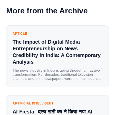
More from the Archive
ARTICLE
The Impact of Digital Media
Entrepreneurship on News
Credibility in India: A Contemporary
Analysis
The news industry in India is going through a massive
transformation. For decades, traditional television
channels and print newspapers were the main sources
of information for millions of households. Today, cheap
mobile data, affordable smartphones, and high-speed
internet have completely disrupted this old setup. India
has become a mobile-first market where consumers
spend nearly 80% […]
ARTIFICIAL INTELLIGENT
AI Fiesta: ध्रुव राठी का ने किया नया AI