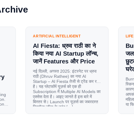
Archive
ARTIFICIAL INTELLIGENT
LIF
AI Fiesta: ध्रुव राठी का ने
Bu
किया नया AI Startup लॉन्च,
जलन
जानें Features और Price
छुट
घरेल
नई दिल्ली, अगस्त 2025: इंटरनेट पर ध्रुव
ry
राठी (Dhruv Rathee) का नया AI
Burn
Startup – AI Fiesta तेजी से ट्रेंड कर रहा
स्किन
है। यह प्लेटफॉर्म यूज़र्स को एक ही
कारण 
Subscription में Multiple AI Models का
आपको 
oing
एक्सेस देता है। आइए जानते है इस बारे में
on.
महिला
बिस्तर से। Launch पर यूज़र्स का जबरदस्त
ion
या फ
रिस्पॉन्स लॉन्च के तुरंत […]
से ज
le
 and