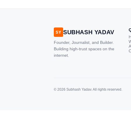
completely disrupted this old se
India has become a mobile-first
market where consumers spen
nearly 80% […]
SUBHASH YADAV
SY
W
Founder, Journalist, and Builder.
A
Building high-trust spaces on the
C
internet.
© 2026 Subhash Yadav. All rights reserved.