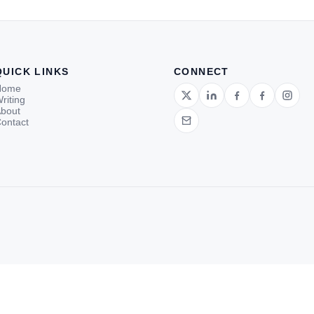
tup.
d
QUICK LINKS
CONNECT
Home
riting
bout
ontact