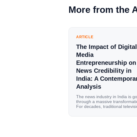
More from the 
ARTICLE
The Impact of Digital
Media
Entrepreneurship on
News Credibility in
India: A Contempora
Analysis
The news industry in India is g
through a massive transformati
For decades, traditional televis
channels and print newspapers
were the main sources of
information for millions of
households. Today, cheap mobi
data, affordable smartphones,
high-speed internet have