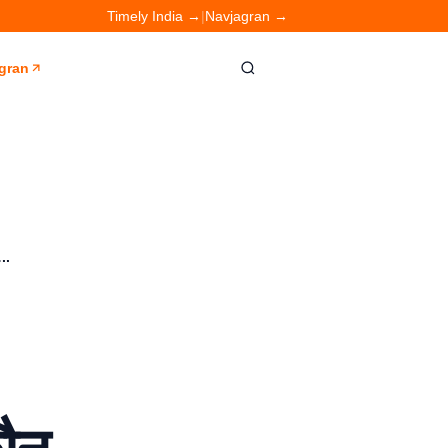
Timely India →
|
Navjagran →
gran
..