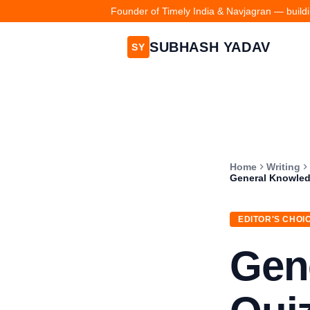
Founder of Timely India & Navjagran — buildin
SUBHASH YADAV
SY
Home
Writing
General Knowledge Q
EDITOR'S CHOI
Gen