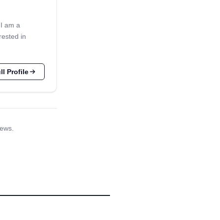
 I am a
rested in
l Profile
iews.