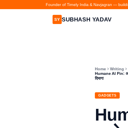
Founder of Timely India & Navjagran — buildin
SUBHASH YADAV
SY
Home
Writing
Humane AI Pin: आ गया
दिमाग!
GADGETS
Hum