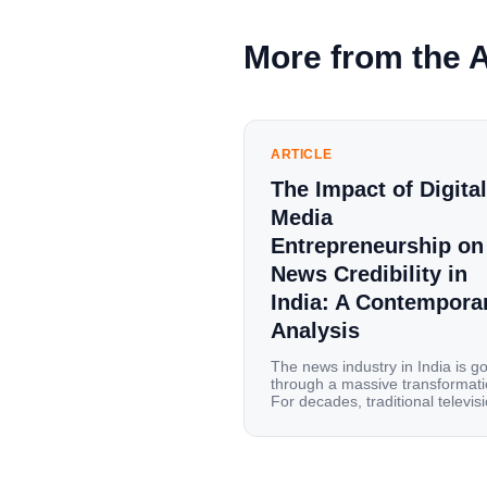
More from the 
ARTICLE
The Impact of Digital
Media
Entrepreneurship on
News Credibility in
India: A Contempora
Analysis
The news industry in India is g
through a massive transformati
For decades, traditional televis
channels and print newspapers
were the main sources of
information for millions of
households. Today, cheap mobi