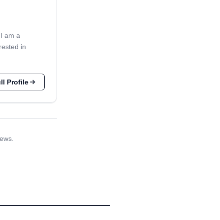
 I am a
rested in
l Profile
iews.