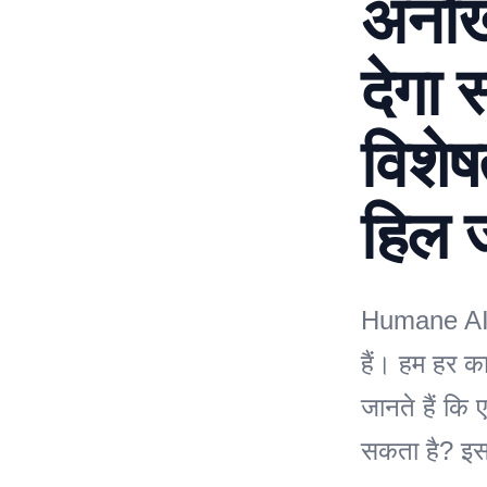
अनोख
देगा 
विशेष
हिल ज
Humane AI P
हैं। हम हर क
जानते हैं कि
सकता है? इ