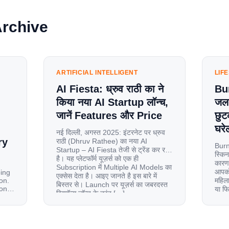
Archive
ARTIFICIAL INTELLIGENT
LIF
AI Fiesta: ध्रुव राठी का ने
Bu
किया नया AI Startup लॉन्च,
जलन
जानें Features और Price
छुट
घरेल
नई दिल्ली, अगस्त 2025: इंटरनेट पर ध्रुव
ry
राठी (Dhruv Rathee) का नया AI
Burn
Startup – AI Fiesta तेजी से ट्रेंड कर रहा
स्किन
है। यह प्लेटफॉर्म यूज़र्स को एक ही
कारण 
Subscription में Multiple AI Models का
आपको 
oing
एक्सेस देता है। आइए जानते है इस बारे में
on.
महिला
बिस्तर से। Launch पर यूज़र्स का जबरदस्त
ion
या फ
रिस्पॉन्स लॉन्च के तुरंत […]
से ज
le