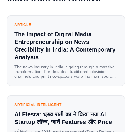
ARTICLE
The Impact of Digital Media
Entrepreneurship on News
Credibility in India: A Contemporary
Analysis
The news industry in India is going through a massive
transformation. For decades, traditional television
channels and print newspapers were the main sources
of information for millions of households. Today, cheap
mobile data, affordable smartphones, and high-speed
internet have completely disrupted this old setup. India
has become a mobile-first market where consumers
spend nearly 80% […]
ARTIFICIAL INTELLIGENT
AI Fiesta: ध्रुव राठी का ने किया नया AI
Startup लॉन्च, जानें Features और Price
नई दिल्ली, अगस्त 2025: इंटरनेट पर ध्रुव राठी (Dhruv Rathee)