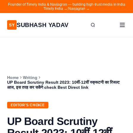
Founder of Timely India & Navjagran — building high-trust media in India
Timely India →
|
Navjagran →
SUBHASH YADAV
SY
Home
Writing
About
Home
Writing
Contact
UP Board Scrutiny Result 2023: 10वीं-12वीं स्क्रूटनी का रिजल्ट
आज, इस तरह कर सकेंगे check Best Direct link
Timely India
Navjagran
EDITOR'S CHOICE
UP Board Scrutiny
Result 2023: 10वीं-12वीं