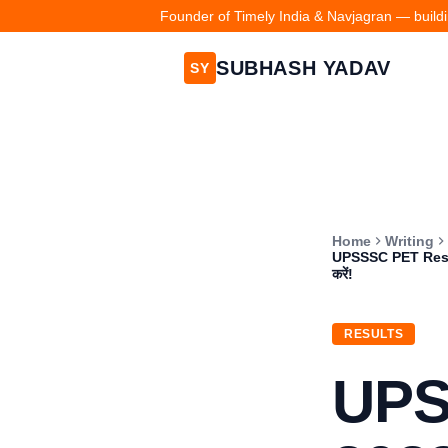
Founder of Timely India & Navjagran — buildin
SUBHASH YADAV
SY
Home
Writing
UPSSSC PET Result 
करें!
RESULTS
UPS