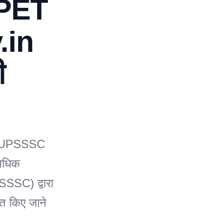
श PET
.in
ी
ों (UPSSSC
अधिक
SSSC) द्वारा
त किए जाने