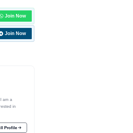
Join Now
Join Now
 I am a
rested in
l Profile