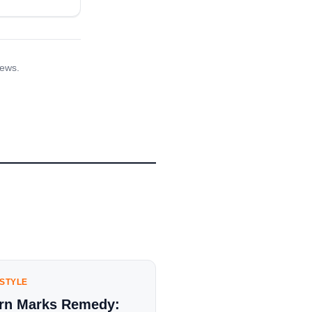
iews.
ESTYLE
rn Marks Remedy: