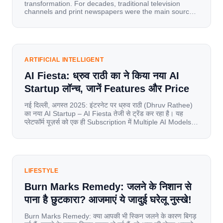
transformation. For decades, traditional television
channels and print newspapers were the main sources
of information for millions of households. Today, cheap
mobile data, affordable smartphones, and high-speed
internet have completely disrupted this old setup. India
has become a mobile-first market where consumers
spend nearly 80% […]
ARTIFICIAL INTELLIGENT
AI Fiesta: ध्रुव राठी का ने किया नया AI
Startup लॉन्च, जानें Features और Price
नई दिल्ली, अगस्त 2025: इंटरनेट पर ध्रुव राठी (Dhruv Rathee)
का नया AI Startup – AI Fiesta तेजी से ट्रेंड कर रहा है। यह
प्लेटफॉर्म यूज़र्स को एक ही Subscription में Multiple AI Models
का एक्सेस देता है। आइए जानते है इस बारे में बिस्तर से। Launch पर
यूज़र्स का जबरदस्त रिस्पॉन्स लॉन्च के तुरंत […]
LIFESTYLE
Burn Marks Remedy: जलने के निशान से
पाना है छुटकारा? आजमाएं ये जादुई घरेलू नुस्खे!
Burn Marks Remedy: क्या आपकी भी स्किन जलने के कारण बिगड़